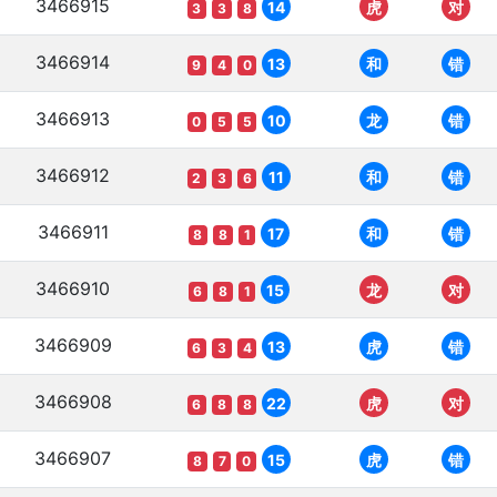
3466915
14
虎
对
3
3
8
3466914
13
和
错
9
4
0
3466913
10
龙
错
0
5
5
3466912
11
和
错
2
3
6
3466911
17
和
错
8
8
1
3466910
15
龙
对
6
8
1
3466909
13
虎
错
6
3
4
3466908
22
虎
对
6
8
8
3466907
15
虎
错
8
7
0