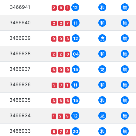
3466941
12
和
错
2
9
1
3466940
11
和
错
2
2
7
3466939
12
虎
错
9
0
3
3466938
04
和
错
2
2
0
3466937
15
龙
错
6
0
9
3466936
11
和
错
3
7
1
3466935
15
和
错
3
6
6
3466934
12
龙
错
1
2
9
3466933
20
和
错
5
7
8