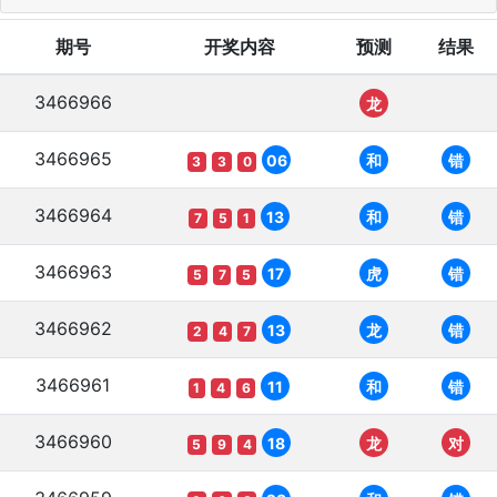
期号
开奖内容
预测
结果
3466966
龙
3466965
06
和
错
3
3
0
3466964
13
和
错
7
5
1
3466963
17
虎
错
5
7
5
3466962
13
龙
错
2
4
7
3466961
11
和
错
1
4
6
3466960
18
龙
对
5
9
4