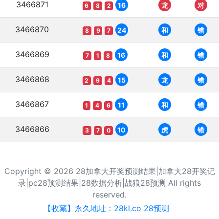
3466871
16
龙
对
6
8
2
3466870
24
和
错
8
9
7
3466869
16
和
错
7
1
8
3466868
15
龙
错
2
9
4
3466867
11
和
错
1
4
6
3466866
10
虎
错
3
7
0
Copyright © 2026 28加拿大开奖预测结果|加拿大28开奖记
录|pc28预测结果|28数据分析|战狼28预测 All rights
reserved.
【收藏】永久地址：28kl.co 28预测