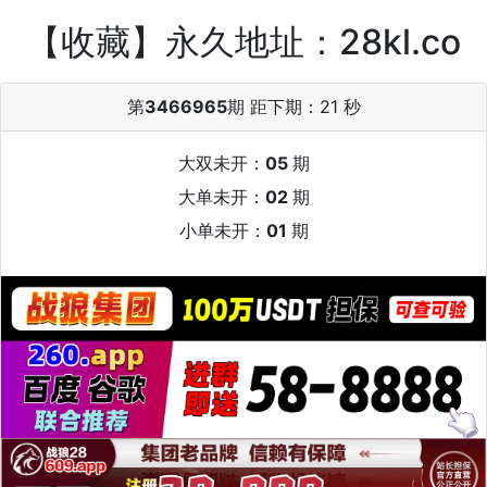
【收藏】永久地址：28kl.co
第
3466965
期 距下期：
21 秒
大双未开：
05
期
大单未开：
02
期
小单未开：
01
期