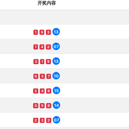
开奖内容
13
1
9
3
07
1
4
2
13
3
1
9
10
0
3
7
15
2
4
9
14
0
5
9
07
2
3
2