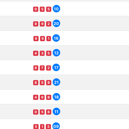
10
0
5
5
20
9
9
2
16
6
9
1
12
4
3
5
17
8
7
2
21
8
5
8
18
4
6
8
11
0
5
6
09
5
1
3