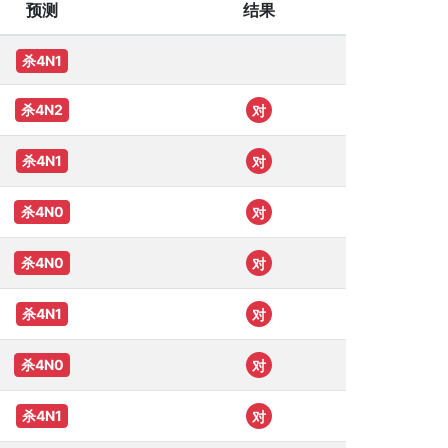
预测
结果
杀4N1
杀4N2
对
杀4N1
对
杀4N0
对
杀4N0
对
杀4N1
对
杀4N0
对
杀4N1
对