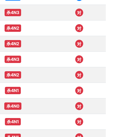
杀4N3
对
杀4N2
对
杀4N2
对
杀4N3
对
杀4N2
对
杀4N1
对
杀4N0
对
杀4N1
对