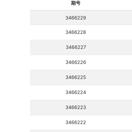
期号
3466229
3466228
3466227
3466226
3466225
3466224
3466223
3466222