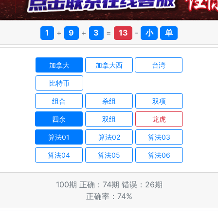
1
+
9
+
3
=
13
-
小
单
加拿大
加拿大西
台湾
比特币
组合
杀组
双项
四余
双组
龙虎
算法01
算法02
算法03
算法04
算法05
算法06
100
期 正确：
74
期 错误：
26
期
正确率：
74
%