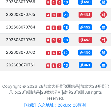
202608070766
杀4N0
16
错
8
2
6
202608070765
杀4N3
21
对
4
8
9
202608070764
杀4N2
18
错
9
5
4
202608070763
杀4N3
16
对
8
3
5
202608070762
杀4N0
12
错
1
4
7
202608070761
杀4N1
13
错
5
8
0
Copyright © 2026 28加拿大开奖预测结果|加拿大28开奖记
录|pc28预测结果|28数据分析|战狼28预测 All rights
reserved.
【收藏】永久地址：28kl.co 28预测