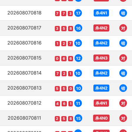
202608070818
杀4N1
17
错
7
7
3
202608070817
杀4N2
16
对
3
5
8
202608070816
杀4N2
10
错
1
2
7
202608070815
杀4N3
12
对
0
6
6
202608070814
杀4N2
10
错
7
2
1
202608070813
杀4N2
10
错
5
5
0
202608070812
杀4N1
11
对
4
6
1
202608070811
杀4N0
15
对
2
5
8