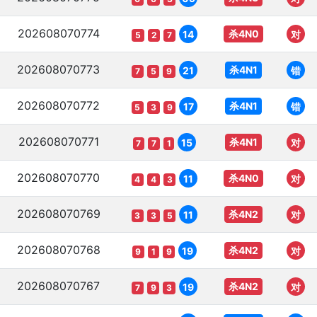
202608070774
杀4N0
14
对
5
2
7
202608070773
杀4N1
21
错
7
5
9
202608070772
杀4N1
17
错
5
3
9
202608070771
杀4N1
15
对
7
7
1
202608070770
杀4N0
11
对
4
4
3
202608070769
杀4N2
11
对
3
3
5
202608070768
杀4N2
19
对
9
1
9
202608070767
杀4N2
19
对
7
9
3