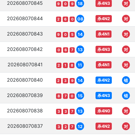
202608070845
杀4N3
18
对
9
0
9
202608070844
杀4N2
08
对
2
6
0
202608070843
杀4N1
14
对
9
0
5
202608070842
杀4N3
13
对
0
6
7
202608070841
杀4N1
11
对
2
1
8
202608070840
杀4N2
14
错
2
3
9
202608070839
杀4N3
15
错
8
7
0
202608070838
杀4N0
13
对
3
3
7
202608070837
杀4N2
12
对
3
2
7