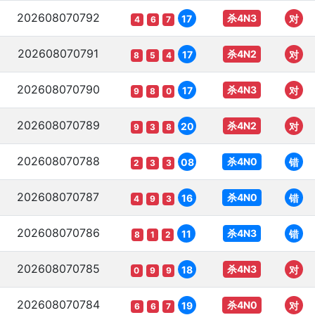
202608070792
杀4N3
17
对
4
6
7
202608070791
杀4N2
17
对
8
5
4
202608070790
杀4N3
17
对
9
8
0
202608070789
杀4N2
20
对
9
3
8
202608070788
杀4N0
08
错
2
3
3
202608070787
杀4N0
16
错
4
9
3
202608070786
杀4N3
11
错
8
1
2
202608070785
杀4N3
18
对
0
9
9
202608070784
杀4N0
19
对
6
6
7