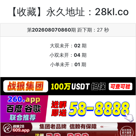
【收藏】永久地址：28kl.co
第
202608070860
期 距下期：
27 秒
大双未开：
02
期
小双未开：
04
期
小单未开：
01
期