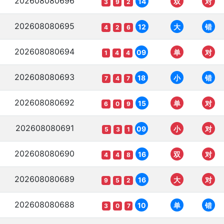
202608080696
14
双
对
3
9
2
202608080695
12
大
错
4
2
6
202608080694
09
单
对
1
4
4
202608080693
18
小
错
7
4
7
202608080692
15
单
对
6
0
9
202608080691
09
小
对
5
3
1
202608080690
16
双
对
4
4
8
202608080689
16
大
对
9
5
2
202608080688
10
单
错
3
0
7