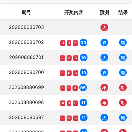
期号
开奖内容
预测
结果
202608080703
大
202608080702
09
双
错
3
1
5
202608080701
10
大
错
2
3
5
202608080700
19
双
错
5
8
6
202608080699
05
小
对
1
1
3
202608080698
11
单
对
4
1
6
202608080697
11
大
错
3
3
5