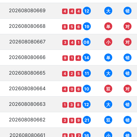
202608080669
12
大
错
4
4
4
202608080668
19
单
对
8
5
6
202608080667
08
小
对
3
4
1
202608080666
14
单
错
9
1
4
202608080665
11
大
错
4
2
5
202608080664
10
双
对
4
0
6
202608080663
12
大
错
1
3
8
202608080662
21
双
错
3
9
9
202608080661
16
小
错
6
3
7