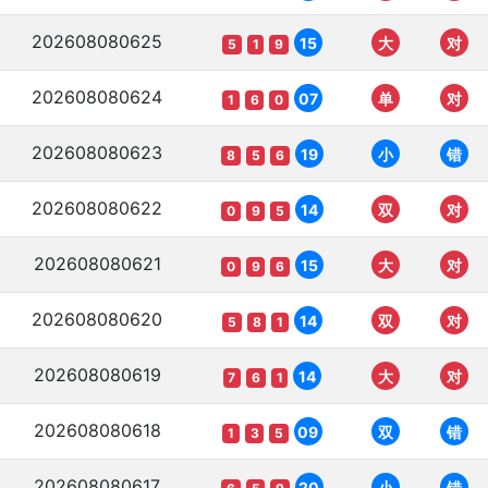
202608080625
15
大
对
5
1
9
202608080624
07
单
对
1
6
0
202608080623
19
小
错
8
5
6
202608080622
14
双
对
0
9
5
202608080621
15
大
对
0
9
6
202608080620
14
双
对
5
8
1
202608080619
14
大
对
7
6
1
202608080618
09
双
错
1
3
5
202608080617
20
小
错